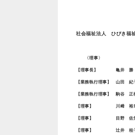
社会福祉法人 ひびき福
〈理事〉
【理事長】 亀井 勝 
【業務執行理事】
山田 紀
【業務執行理事】 駒谷 正
【理事】
川﨑 裕
【理事】 目野 佐知
【理事】 辻井 桂