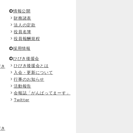
情報公開
財務諸表
法人の定款
役員名簿
役員報酬規程
採用情報
ひびき後援会
ひびき後援会とは
びき
入会・更新について
行事のお知らせ
活動報告
会報誌「がんばってまーす」
Twitter
びき