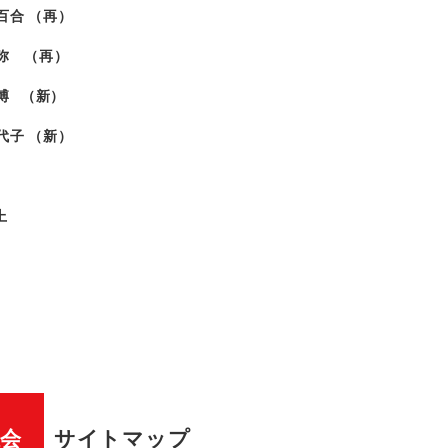
百合 （再）
弥 （再）
義博 （新）
代子 （新）
上
祉会
サイトマップ