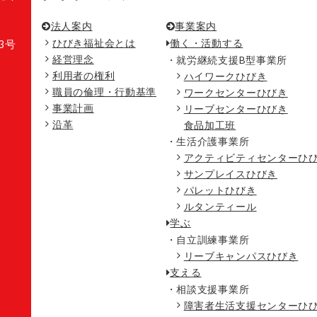
法人案内
事業案内
ひびき福祉会とは
働く・活動する
3号
経営理念
就労継続支援B型事業所
利用者の権利
ハイワークひびき
職員の倫理・行動基準
ワークセンターひびき
事業計画
リーブセンターひびき
沿革
食品加工班
生活介護事業所
アクティビティセンターひ
サンプレイスひびき
パレットひびき
ルタンティール
学ぶ
自立訓練事業所
リーブキャンパスひびき
支える
相談支援事業所
障害者生活支援センターひ